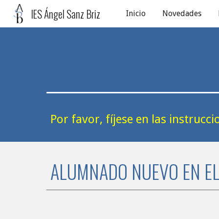
IES Ángel Sanz Briz
Inicio
Novedades
Sk
Por favor, fíjese en las instruc
ALUMNADO NUEVO EN EL 