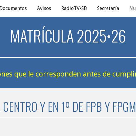
Documentos
Avisos
RadioTV•SB
Secretaría
Nu
ip to main content
Skip to navigat
MATRÍCULA 202
5
•2
6
ciones que le corresponden antes de cumpl
CENTRO Y EN 1º DE FPB Y
FP
G