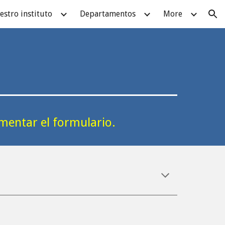
estro instituto
Departamentos
More
ion
imentar el formulario.
M