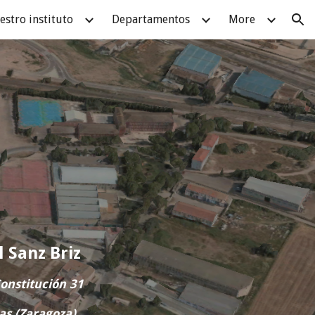
estro instituto
Departamentos
More
ion
l Sanz Briz
onstitución 31
as (Zaragoza)