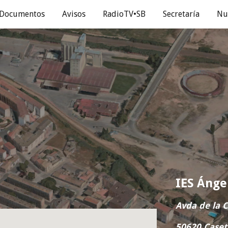
Documentos
Avisos
RadioTV•SB
Secretaría
Nu
ip to main content
Skip to navigat
IES Ánge
Avda de la C
50620 Caset