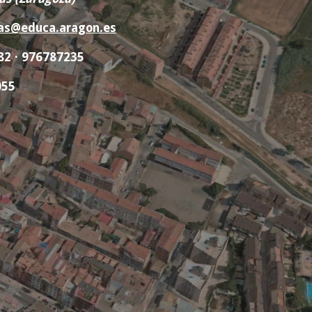
as@educa.aragon.es
82 · 976787235
055