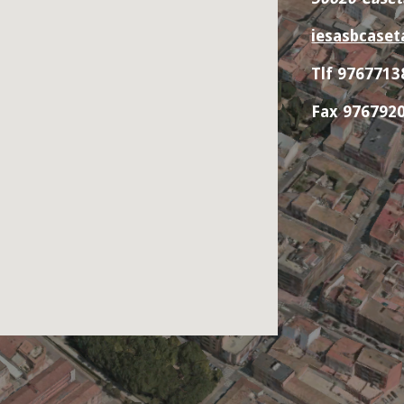
iesasbcaset
Tlf 9767713
Fax 976792